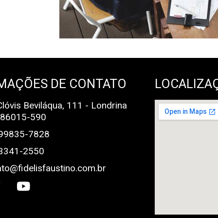
MAÇÕES DE CONTATO
LOCALIZA
lóvis Beviláqua, 111 - Londrina
 86015-590
 99835-7828
 3341-2550
to@fidelisfaustino.com.br