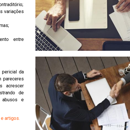
traditório;
as variações
imas;
ento entre
pericial da
m pareceres
s acrescer
nstrando de
s abusos e
e artigos.