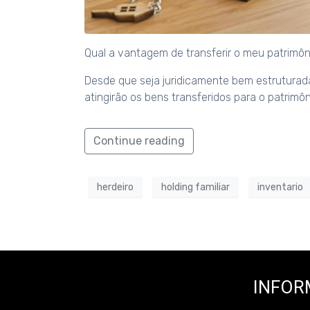
Qual a vantagem de transferir o meu patrimôni
Desde que seja juridicamente bem estruturad
atingirão os bens transferidos para o patrimôn
Continue reading
herdeiro
holding familiar
inventario
INFOR