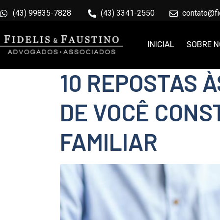
(43) 99835-7828
Tag:
(43) 3341-2550
inventario
contato@fi
Home
Tag Archives: inventario
INICIAL
SOBRE 
10 REPOSTAS 
DE VOCÊ CONST
FAMILIAR