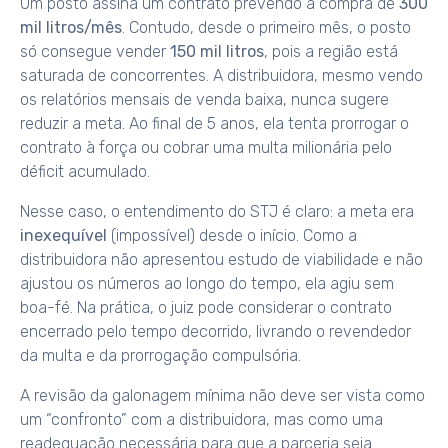
Um posto assina um contrato prevendo a compra de
300
mil litros/mês
. Contudo, desde o primeiro mês, o posto
só consegue vender
150 mil litros
, pois a região está
saturada de concorrentes. A distribuidora, mesmo vendo
os relatórios mensais de venda baixa, nunca sugere
reduzir a meta. Ao final de 5 anos, ela tenta prorrogar o
contrato à força ou cobrar uma multa milionária pelo
déficit acumulado.
Nesse caso, o entendimento do STJ é claro: a meta era
inexequível
(impossível) desde o início. Como a
distribuidora não apresentou estudo de viabilidade e não
ajustou os números ao longo do tempo, ela agiu sem
boa-fé. Na prática, o juiz pode considerar o contrato
encerrado pelo tempo decorrido, livrando o revendedor
da multa e da prorrogação compulsória.
A revisão da galonagem mínima não deve ser vista como
um “confronto” com a distribuidora, mas como uma
readequação necessária para que a parceria seja