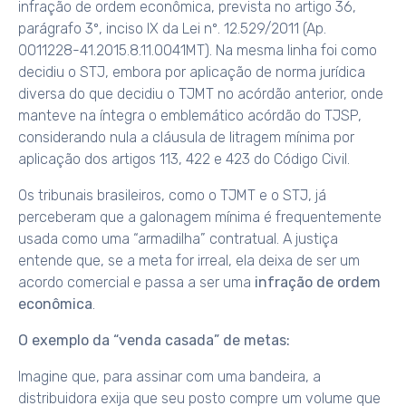
infração de ordem econômica, prevista no artigo 36,
parágrafo 3º, inciso IX da Lei nº. 12.529/2011 (Ap.
0011228-41.2015.8.11.0041MT). Na mesma linha foi como
decidiu o STJ, embora por aplicação de norma jurídica
diversa do que decidiu o TJMT no acórdão anterior, onde
manteve na íntegra o emblemático acórdão do TJSP,
considerando nula a cláusula de litragem mínima por
aplicação dos artigos 113, 422 e 423 do Código Civil.
Os tribunais brasileiros, como o TJMT e o STJ, já
perceberam que a galonagem mínima é frequentemente
usada como uma “armadilha” contratual. A justiça
entende que, se a meta for irreal, ela deixa de ser um
acordo comercial e passa a ser uma
infração de ordem
econômica
.
O exemplo da “venda casada” de metas:
Imagine que, para assinar com uma bandeira, a
distribuidora exija que seu posto compre um volume que