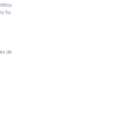
flitos
o foi
res de