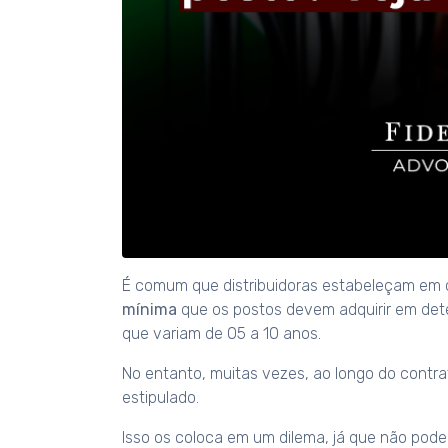
É comum que distribuidoras estabeleçam em
mínima
que os postos devem adquirir em dete
que variam de 05 a 10 anos.
No entanto, muitas vezes, ao longo do contr
estipulado.
Isso os coloca em um dilema, já que não pode