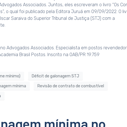
 Advogados Associados. Juntos, eles escreveram o livro “Os Con
”, o qual foi publicado pela Editora Juruá em 09/09/2022. O livr
Oscar Saraiva do Superior Tribunal de Justiça (STJ) com a
te.
austino Advogados Associados. Especialista em postos revendedo
Academia Brasil Postos. Inscrito na OAB/PR 19.759
ume mínimo)
Déficit de galonagem STJ
onagem mínima
Revisão de contrato de combustível
a
lonagem mínima no