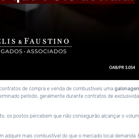
 contratos de compra e venda de combustíveis uma
galonage
rminado período, geralmente durante contratos de exclusivid
ato, os postos percebem que não conseguirão alcançar o volu
m adquirir mais combustível do que o mercado local demanda. 