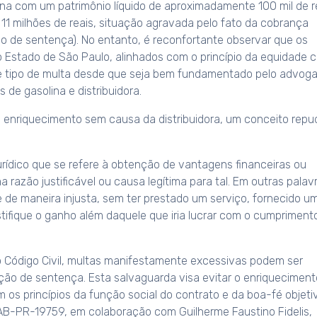
a com um patrimônio líquido de aproximadamente 100 mil de r
1 milhões de reais, situação agravada pelo fato da cobrança
ção de sentença). No entanto, é reconfortante observar que os
o Estado de São Paulo, alinhados com o princípio da equidade
ste tipo de multa desde que seja bem fundamentado pelo advog
 de gasolina e distribuidora.
 o enriquecimento sem causa da distribuidora, um conceito repu
rídico que se refere à obtenção de vantagens financeiras ou
 razão justificável ou causa legítima para tal. Em outras palavr
e maneira injusta, sem ter prestado um serviço, fornecido u
stifique o ganho além daquele que iria lucrar com o cumpriment
 Código Civil, multas manifestamente excessivas podem ser
ação de sentença. Esta salvaguarda visa evitar o enriquecimen
os princípios da função social do contrato e da boa-fé objeti
OAB-PR-19759, em colaboração com Guilherme Faustino Fidelis,