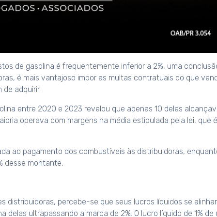
tos de gasolina é frequentemente inferior a 2%, uma conclusã
oras, é mais vantajoso impor as multas contratuais do que ven
de adquirir.
olina entre 2020 e 2023 revelou que apenas 10 deles alcança
maioria operava com margens na média estipulada pela lei, que 
ada ao pagamento dos combustíveis às distribuidoras, enquant
% desse montante.
 distribuidoras, percebe-se que seus lucros líquidos se alinh
a delas ultrapassando a marca de 2%. O lucro líquido de 1% de