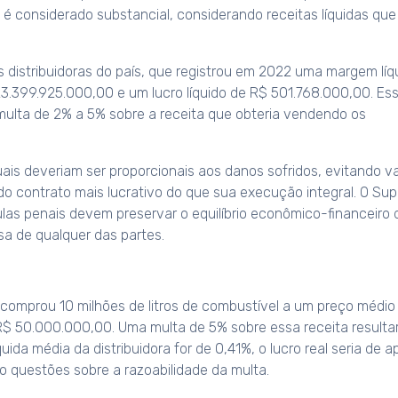
 é considerado substancial, considerando receitas líquidas que
s distribuidoras do país, que registrou em 2022 uma margem líq
3.399.925.000,00 e um lucro líquido de R$ 501.768.000,00. Es
multa de 2% a 5% sobre a receita que obteria vendendo os
ais deveriam ser proporcionais aos danos sofridos, evitando v
 contrato mais lucrativo do que sua execução integral. O Sup
ulas penais devem preservar o equilíbrio econômico-financeiro 
a de qualquer das partes.
 comprou 10 milhões de litros de combustível a um preço médio
de R$ 50.000.000,00. Uma multa de 5% sobre essa receita resulta
ida média da distribuidora for de 0,41%, o lucro real seria de 
 questões sobre a razoabilidade da multa.